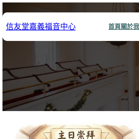
跳
至
主
信友堂嘉義福音中心
首頁
關於
要
內
容