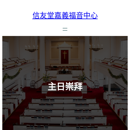
跳
至
信友堂嘉義福音中心
主
要
內
容
主日崇拜