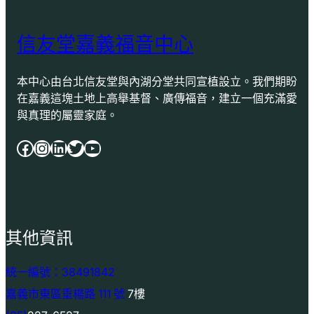
信友堂嘉義福音中心
本中心由台北信友堂與內湖分堂共同宣植設立。我們期盼
在嘉義這塊土地上高舉基督、廣傳福音，建立一個充滿愛
與真理的屬靈家庭。
Facebook
Instagram
LinkedIn
Twitter
YouTube
其他資訊
統一編號：38491842
嘉義市東區垂楊路 111 號
7樓