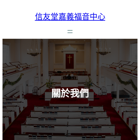
跳
至
信友堂嘉義福音中心
主
要
內
容
關於我們