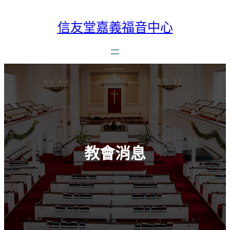
跳
至
信友堂嘉義福音中心
主
要
內
容
教會消息