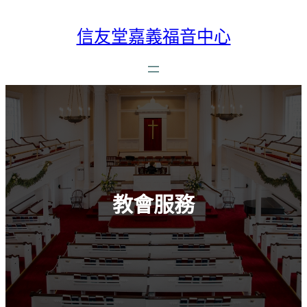
跳
至
信友堂嘉義福音中心
主
要
內
容
教會服務