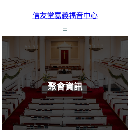
跳
至
信友堂嘉義福音中心
主
要
內
容
聚會資訊