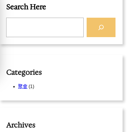
Search Here
S
e
a
r
c
h
Categories
聚會
(1)
Archives