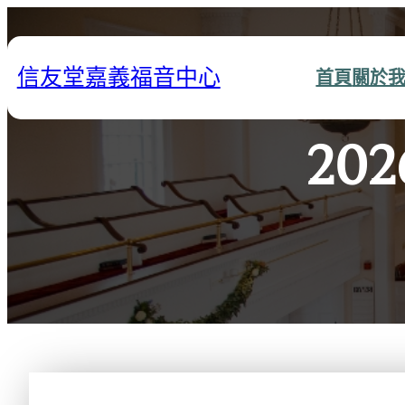
跳
至
主
信友堂嘉義福音中心
首頁
關於
要
內
容
20