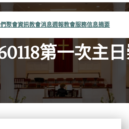
我們
聚會資訊
教會消息
週報
教會服務
信息摘要
260118第一次主